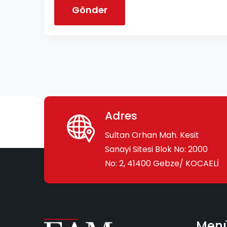
Gönder
Adres
Sultan Orhan Mah. Kesit
Sanayi Sitesi Blok No: 2000
No: 2, 41400 Gebze/ KOCAELİ
Men