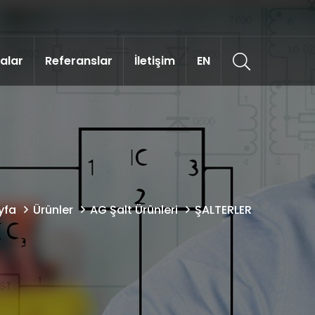
kalar
Referanslar
İletişim
EN
yfa
Ürünler
AG Şalt Ürünleri
ŞALTERLER