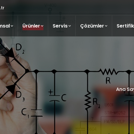
tr
msal
Ürünler
Servis
Çözümler
Sertifi
Ana Sa