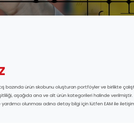
z
tış bazında ürün skobunu oluşturan portföyler ve birlikte çalıştığ
iği, aşağıda ana ve alt ürün kategorileri halinde verilmiştir. Ar
e yardımcı olunması adına detay bilgi için lütfen EAM ile ilet