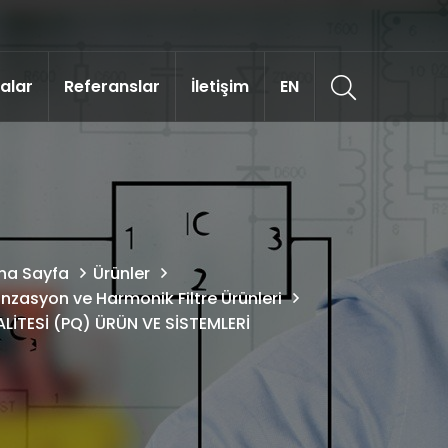
kalar
Referanslar
İletişim
EN
na Sayfa
Ürünler
zasyon ve Harmonik Filtre Ürünleri
ALİTESİ (PQ) ÜRÜN VE SİSTEMLERİ