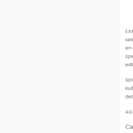
EAM
sek
en 
spe
edi
Siz
kul
det
AG 
Ca