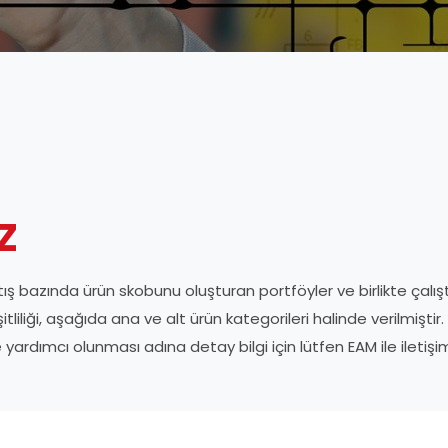
z
tış bazında ürün skobunu oluşturan portföyler ve birlikte çalıştığ
iği, aşağıda ana ve alt ürün kategorileri halinde verilmiştir. Ar
e yardımcı olunması adına detay bilgi için lütfen EAM ile ilet