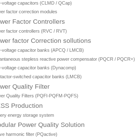
-voltage capacitors (CLMD / QCap)
er factor correction modules
wer Factor Controllers
er factor controllers (RVC / RVT)
wer factor Correction sollutions
-voltage capacitor banks (APCQ / LMCB)
tantaneous stepless reactive power compensator (PQCR / PQCR+)
-voltage capacitor banks (Dynacomp)
tactor-switched capacitor banks (LMCB)
wer Quality Filter
er Quality Filters (PQFI-PQFM-PQFS)
SS Production
tery energy storage system
dular Power Quality Solution
ve harmonic filter (PQactive)