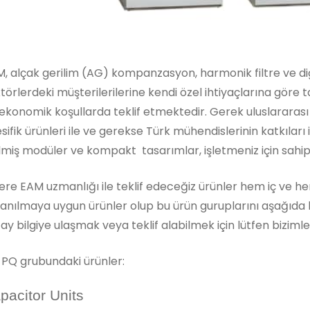
, alçak gerilim (AG) kompanzasyon, harmonik filtre ve diğ
törlerdeki müşterilerilerine kendi özel ihtiyaçlarına göre t
ekonomik koşullarda teklif etmektedir. Gerek uluslararası fi
sifik ürünleri ile ve gerekse Türk mühendislerinin katkıları il
lmiş modüler ve kompakt tasarımlar, işletmeniz için sahip
lere EAM uzmanlığı ile teklif edeceğiz ürünler hem iç ve 
lanılmaya uygun ürünler olup bu ürün guruplarını aşağıda bulab
ay bilgiye ulaşmak veya teklif alabilmek için lütfen bizimle 
PQ grubundaki ürünler:
pacitor Units