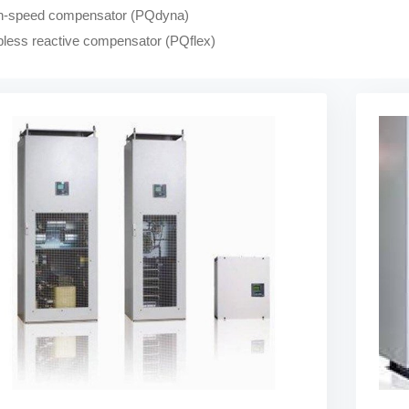
h-speed compensator (PQdyna)
pless reactive compensator (PQflex)