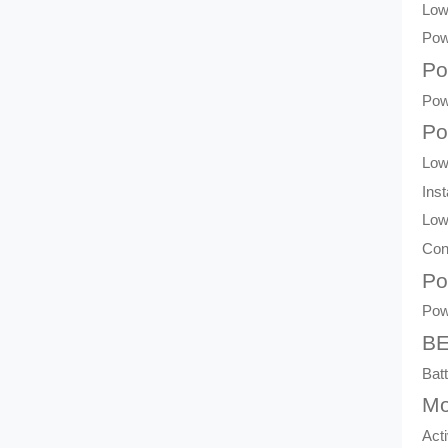
Low
Pow
Po
Pow
Po
Low
Ins
Low
Con
Po
Pow
BE
Bat
Mo
Acti