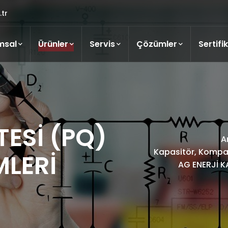
tr
msal
Ürünler
Servis
Çözümler
Sertifi
TESİ (PQ)
A
Kapasitör, Kompan
MLERİ
AG ENERJİ K