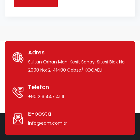
Adres
Sultan Orhan Mah. Kesit Sanayi Sitesi Blok No:
2000 No: 2, 41400 Gebze/ KOCAELİ
Telefon
+90 216 447 41 11
E-posta
info@eam.com.tr